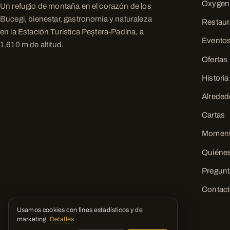
Oxygen
Un refugio de montaña en el corazón de los
Bucegi, bienestar, gastronomía y naturaleza
Restaur
en la Estación Turística Peștera-Padina, a
Evento
1.610 m de altitud.
Ofertas
Historia
Alreded
Cartas
Momen
Quiéne
Pregunt
Contac
Usamos cookies con fines estadísticos y de
marketing.
Detalles