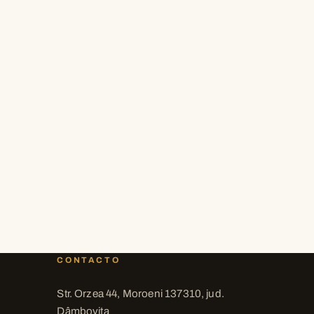
CONTACTO
Str. Orzea 44, Moroeni 137310, jud.
Dâmbovița