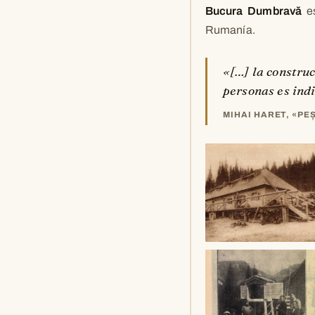
Bucura Dumbravă
es
Rumanía.
«[…] la constru
personas es indi
MIHAI HARET, «PE