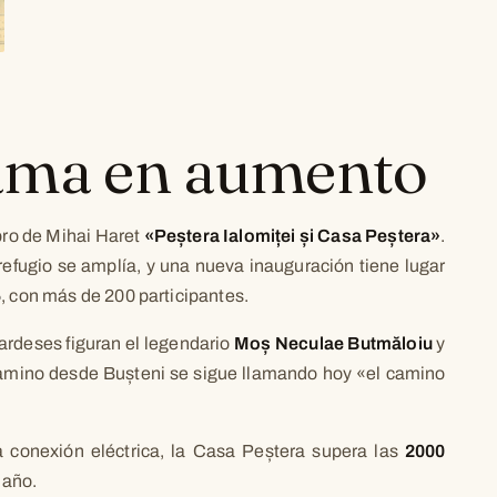
ama en aumento
bro de Mihai Haret
«Peștera Ialomiței și Casa Peștera»
.
refugio se amplía, y una nueva inauguración tiene lugar
5
, con más de 200 participantes.
ardeses figuran el legendario
Moș Neculae Butmăloiu
y
amino desde Bușteni se sigue llamando hoy «el camino
a conexión eléctrica, la Casa Peștera supera las
2000
 año.