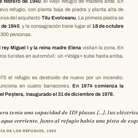
e febrero de 1940
, el viejo refugio de madera arde. En
vo refugio, con planta baja de piedra y planta alta de
anos del arquitecto
Titu Evolceanu
. La primera piedra se
 de 1940
, y la consagración tiene lugar el
18 de octubre
 300 personas.
l rey Miguel I y la reina madre Elena
visitan la zona. En
ros turistas en automóvil: un «Volga» sube hasta arriba,
70 el refugio es destruido de nuevo por un incendio.
unciona en cuatro barracones.
En 1974 comienza la
el Peștera, inaugurado el 31 de diciembre de 1978.
era tenía una capacidad de 119 plazas […], luz eléctric
 agua corriente. Junto al refugio había una pista de esq
ÍA DE LOS REFUGIOS, 1962