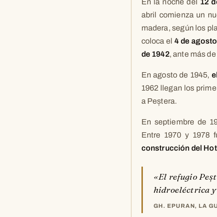
En la noche del
12 d
abril comienza un nue
madera, según los pl
coloca el
4 de agosto
de 1942
, ante más de
En agosto de 1945,
e
1962 llegan los prime
a Peștera.
En septiembre de 19
Entre 1970 y 1978 f
construcción del Hot
«El refugio Peșt
hidroeléctrica y
GH. EPURAN, LA GU