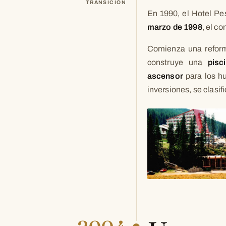
TRANSICIÓN
En 1990, el Hotel Pe
marzo de 1998
, el c
Comienza una reforma
construye una
pisc
ascensor
para los hu
inversiones, se clasif