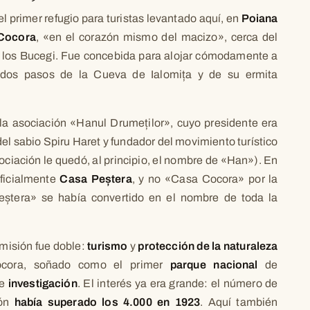
el primer refugio para turistas levantado aquí, en
Poiana
Cocora
, «en el corazón mismo del macizo», cerca del
 los Bucegi. Fue concebida para alojar cómodamente a
 dos pasos de la Cueva de Ialomița y de su ermita
 la asociación «Hanul Drumeților», cuyo presidente era
del sabio Spiru Haret y fundador del movimiento turístico
ciación le quedó, al principio, el nombre de «Han»). En
oficialmente
Casa Peștera
, y no «Casa Cocora» por la
ștera» se había convertido en el nombre de toda la
 misión fue doble:
turismo
y
protección de la naturaleza
Cocora, soñado como el primer
parque nacional
de
de
investigación
. El interés ya era grande: el número de
ión
había superado los 4.000 en 1923
. Aquí también