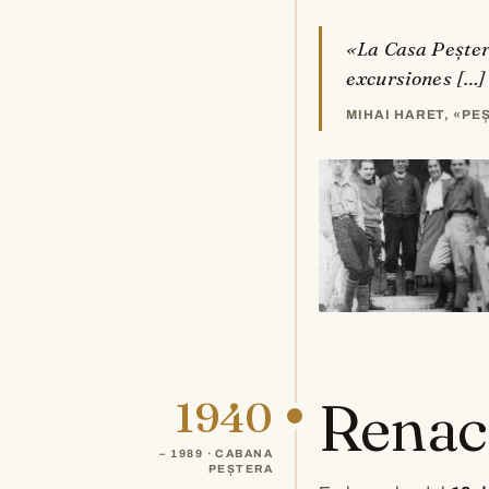
«La Casa Peștera
excursiones […] 
MIHAI HARET, «PE
Renace
1940
– 1989 · CABANA
PEȘTERA