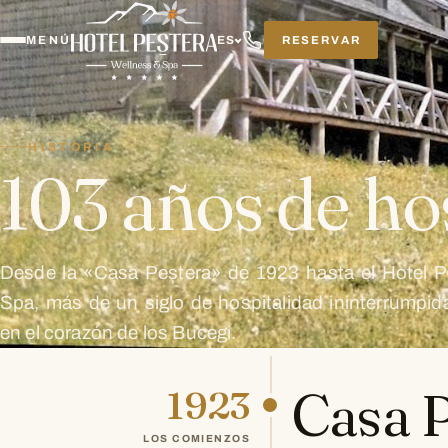
RESERVAR
MENÚ
ES
HISTORIA
103 años de ho
Desde la «Casa Peștera» de 1923 hasta el Hotel P
Spa, más de un siglo de hospitalidad ininterrumpid
en el corazón de los Bucegi.
Casa 
1923
LOS COMIENZOS