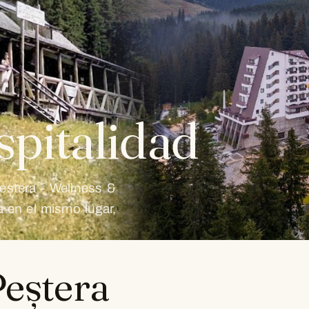
spitalidad
eștera - Wellness &
a en el mismo lugar,
Peștera