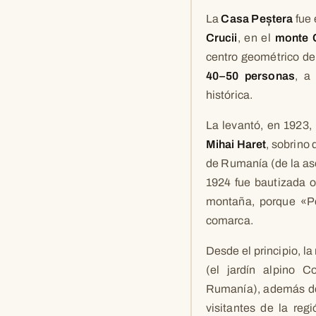
La
Casa Peștera
fue 
Crucii
, en el
monte 
centro geométrico de
40–50 personas
, a
histórica.
La levantó, en 1923,
Mihai Haret
, sobrino 
de Rumanía (de la aso
1924 fue bautizada 
montaña, porque «Pe
comarca.
Desde el principio, la
(el jardín alpino 
Rumanía), además 
visitantes de la reg