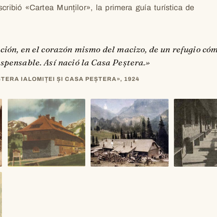
cribió «Cartea Munților», la primera guía turística de
cción, en el corazón mismo del macizo, de un refugio c
spensable. Así nació la Casa Peștera.»
ȘTERA IALOMIȚEI ȘI CASA PEȘTERA», 1924