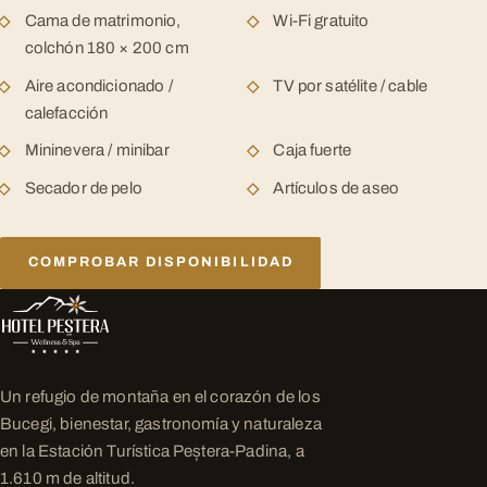
Cama de matrimonio,
Wi-Fi gratuito
colchón 180 × 200 cm
Aire acondicionado /
TV por satélite / cable
calefacción
Mininevera / minibar
Caja fuerte
Secador de pelo
Artículos de aseo
COMPROBAR DISPONIBILIDAD
Un refugio de montaña en el corazón de los
Bucegi, bienestar, gastronomía y naturaleza
en la Estación Turística Peștera-Padina, a
1.610 m de altitud.