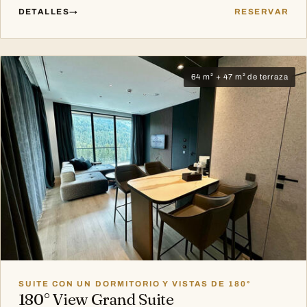
DETALLES
→
RESERVAR
64 m² + 47 m² de terraza
SUITE CON UN DORMITORIO Y VISTAS DE 180°
180° View Grand Suite