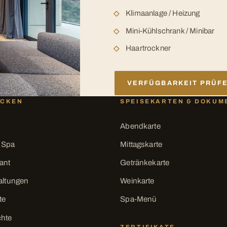
Klimaanlage / Heizung
Mini-Kühlschrank / Minibar
Haartrockner
VERFÜGBARKEIT PRÜF
ECKEN
SPEISEKARTEN & DOKUM
Abendkarte
 Spa
Mittagskarte
ant
Getränkekarte
altungen
Weinkarte
te
Spa-Menü
chte
ZERTIFIKATE