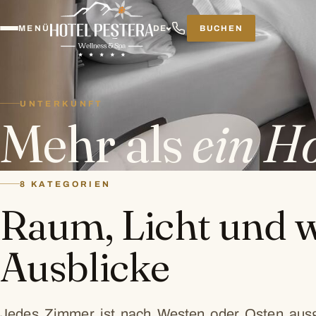
BUCHEN
MENÜ
DE
UNTERKUNFT
Mehr als
ein H
8 KATEGORIEN
Raum, Licht und w
Ausblicke
Jedes Zimmer ist nach Westen oder Osten aus