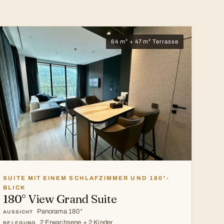
64 m² + 47 m² Terrasse
SUITE MIT EINEM SCHLAFZIMMER UND 180°-
BLICK
180° View Grand Suite
Panorama 180°
AUSSICHT
2 Erwachsene + 2 Kinder
BELEGUNG