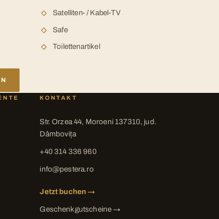
Satelliten- / Kabel-TV
Safe
Toilettenartikel
EN
ENTE
KONTAKT
Str. Orzea 44, Moroeni 137310, jud.
Dâmbovița
+40 314 336 960
info@pestera.ro
Jetzt buchen →
Geschenkgutscheine →