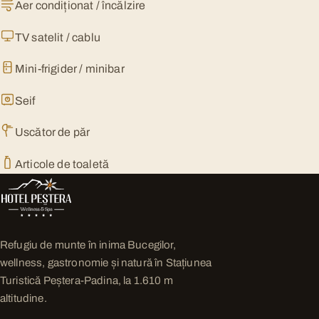
Aer condiționat / încălzire
TV satelit / cablu
Mini-frigider / minibar
Seif
Uscător de păr
Articole de toaletă
Refugiu de munte în inima Bucegilor,
wellness, gastronomie și natură în Stațiunea
Turistică Peștera-Padina, la 1.610 m
altitudine.