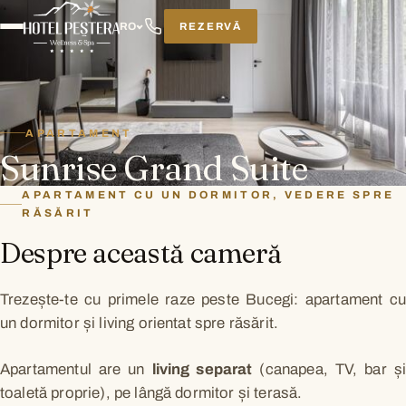
REZERVĂ
RO
APARTAMENT
Sunrise Grand Suite
APARTAMENT CU UN DORMITOR, VEDERE SPRE
RĂSĂRIT
Despre această cameră
Trezește-te cu primele raze peste Bucegi: apartament cu
un dormitor și living orientat spre răsărit.
Apartamentul are un
living separat
(canapea, TV, bar și
toaletă proprie), pe lângă dormitor și terasă.