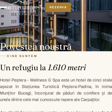
REZERVĂ
RO
DESPRE NOI
Povestea noastră
CINE SUNTEM
Un refugiu la
1.610 metri
Hotel Peștera - Wellness & Spa este un hotel de cinci stele
așezat în Stațiunea Turistică Peștera-Padina, în inima
Munților Bucegi, înconjurat de păduri de conifere și de
unele dintre cele mai cunoscute repere ale Carpaților.