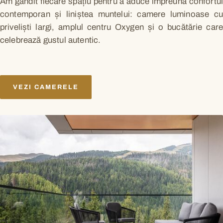
Am gândit fiecare spațiu pentru a aduce împreună confortul
contemporan și liniștea muntelui: camere luminoase cu
priveliști largi, amplul centru Oxygen și o bucătărie care
celebrează gustul autentic.
VEZI CAMERELE