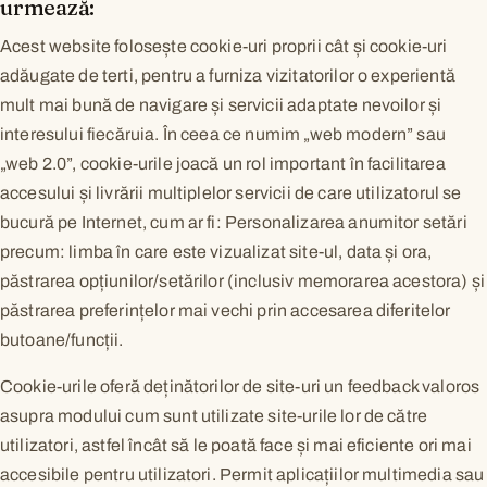
urmează:
Acest website folosește cookie-uri proprii cât și cookie-uri
adăugate de terti, pentru a furniza vizitatorilor o experientă
mult mai bună de navigare și servicii adaptate nevoilor și
interesului fiecăruia. În ceea ce numim „web modern” sau
„web 2.0”, cookie-urile joacă un rol important în facilitarea
accesului și livrării multiplelor servicii de care utilizatorul se
bucură pe Internet, cum ar fi: Personalizarea anumitor setări
precum: limba în care este vizualizat site-ul, data și ora,
păstrarea opțiunilor/setărilor (inclusiv memorarea acestora) și
păstrarea preferințelor mai vechi prin accesarea diferitelor
butoane/funcții.
Cookie-urile oferă deținătorilor de site-uri un feedback valoros
asupra modului cum sunt utilizate site-urile lor de către
utilizatori, astfel încât să le poată face și mai eficiente ori mai
accesibile pentru utilizatori. Permit aplicațiilor multimedia sau