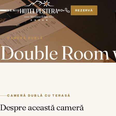
REZERVĂ
MENIU
RO
CAMERĂ DUBLĂ
Double Room w
CAMERĂ DUBLĂ CU TERASĂ
Despre această cameră