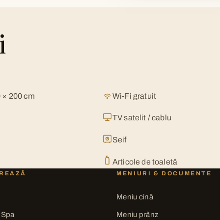
i
0 × 200 cm
Wi-Fi gratuit
TV satelit / cablu
Seif
Articole de toaletă
REAZĂ
MENIURI & DOCUMENTE
Meniu cină
 Spa
Meniu prânz