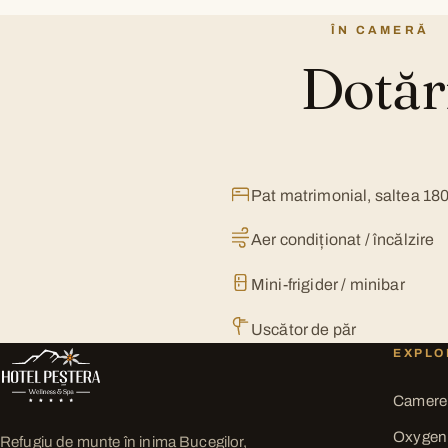
ÎN CAMERĂ
Dotăr
Pat matrimonial, saltea 18
Aer condiționat / încălzire
Mini-frigider / minibar
Uscător de păr
EXPLO
Camere
Oxygen
Refugiu de munte în inima Bucegilor,