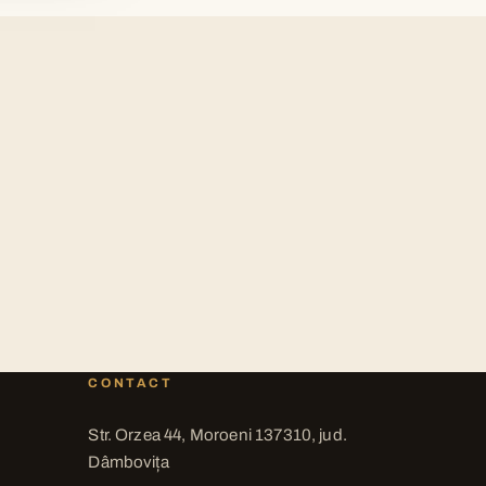
CONTACT
Str. Orzea 44, Moroeni 137310, jud.
Dâmbovița