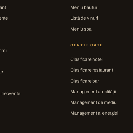
ant
Meniu băuturi
ente
Listă de vinuri
Meniu spa
CERTIFICATE
rimi
Clasificare hotel
Clasificare restaurant
te
Clasificare bar
Management al calității
i frecvente
Management de mediu
Management al energiei