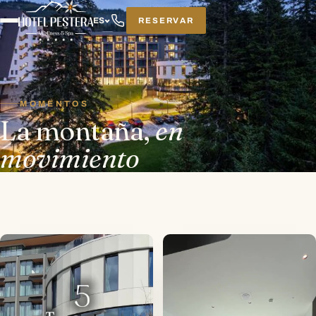
RESERVAR
ES
MOMENTOS
La montaña,
en
movimiento