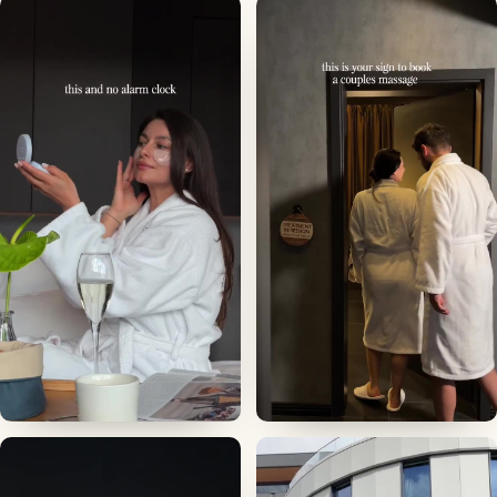
▶
▶
▶
▶