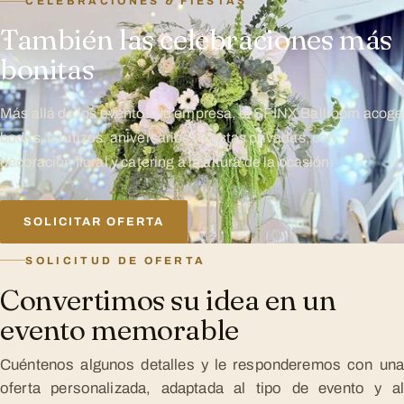
CELEBRACIONES & FIESTAS
También las celebraciones más
bonitas
Más allá de los eventos de empresa, el SFINX Ballroom acoge
bodas, bautizos, aniversarios y fiestas privadas, con
decoración floral y catering a la altura de la ocasión.
SOLICITAR OFERTA
SOLICITUD DE OFERTA
Convertimos su idea en un
evento memorable
Cuéntenos algunos detalles y le responderemos con una
oferta personalizada, adaptada al tipo de evento y al