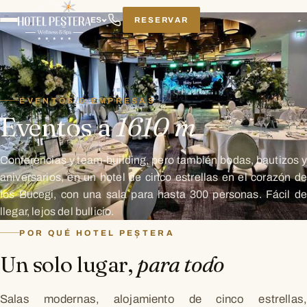
RESERVAR
ES
EVENTOS & EMPRESAS
Eventos a
1610 m
Conferencias y team-building, pero también bodas, bautizos y
aniversarios, en un hotel de cinco estrellas en el corazón de
los Bucegi, con una sala para hasta 300 personas. Fácil de
llegar, lejos del bullicio.
POR QUÉ HOTEL PEȘTERA
Un solo lugar,
para todo
Salas modernas, alojamiento de cinco estrellas,