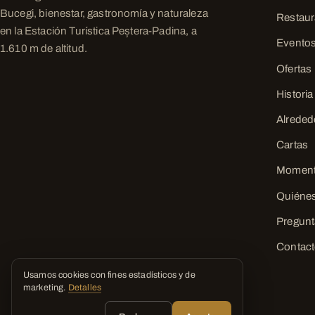
Bucegi, bienestar, gastronomía y naturaleza
Restaur
en la Estación Turística Peștera-Padina, a
Evento
1.610 m de altitud.
Ofertas
Historia
Alreded
Cartas
Momen
Quiéne
Pregunt
Contac
Usamos cookies con fines estadísticos y de
marketing.
Detalles