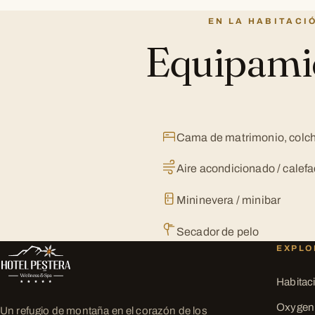
EN LA HABITACI
Equipami
Cama de matrimonio, colc
Aire acondicionado / calef
Mininevera / minibar
Secador de pelo
EXPLO
Habitac
Oxygen
Un refugio de montaña en el corazón de los