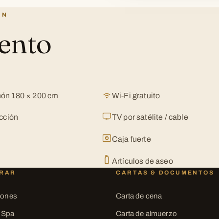
ÓN
ento
hón 180 × 200 cm
Wi-Fi gratuito
acción
TV por satélite / cable
Caja fuerte
Artículos de aseo
RAR
CARTAS & DOCUMENTOS
iones
Carta de cena
 Spa
Carta de almuerzo