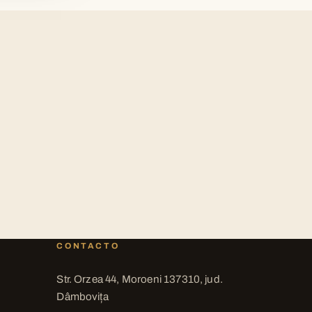
CONTACTO
Str. Orzea 44, Moroeni 137310, jud.
Dâmbovița