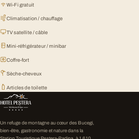
Wi-Fi gratuit
Climatisation / chauffage
TV satellite / câble
Mini-réfrigérateur / minibar
Coffre-fort
Sèche-cheveux
Articles de toilette
Un refuge de montagne au cœur des Bucegi,
bien-être, gastronomie et nature dans la
Station Touristique Peștera-Padina, à 1 610