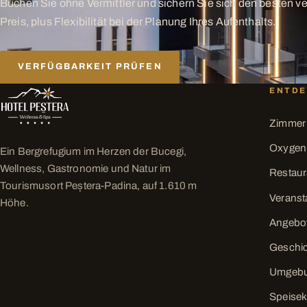
Buchen Sie ohne Vermittler und sichern Sie sich den besten v
Preis, plus Flexibilität bei der Planung Ihres Aufenthalts.
VERFÜGBARKEIT PRÜFEN
ENTD
Zimmer
Oxygen
Ein Bergrefugium im Herzen der Bucegi,
Wellness, Gastronomie und Natur im
Restaur
Tourismusort Peștera-Padina, auf 1.610 m
Veranst
Höhe.
Angebo
Geschi
Umgeb
Speisek