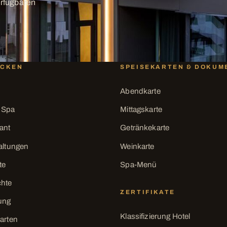
erfügbaren
ECKEN
SPEISEKARTEN & DOKUM
Abendkarte
 Spa
Mittagskarte
ant
Getränkekarte
altungen
Weinkarte
te
Spa-Menü
chte
ZERTIFIKATE
ung
Klassifizierung Hotel
arten